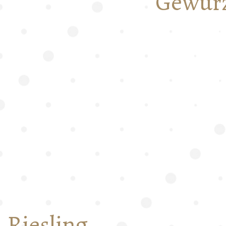
Gewür
Riesling