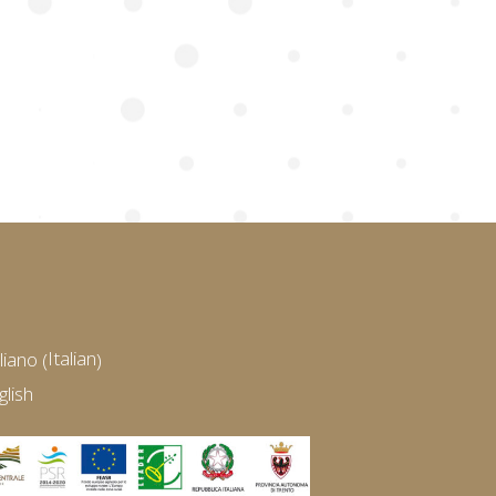
Italian
aliano
(
)
glish